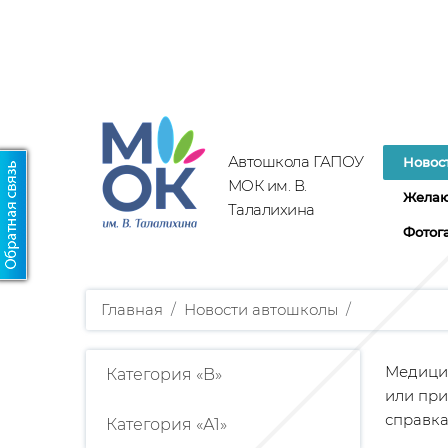
Автошкола ГАПОУ
Новос
МОК им. В.
Желаю
Талалихина
Фотог
Главная
/
Новости автошколы
/
Медицин
Категория «B»
или при
справка
Категория «А1»