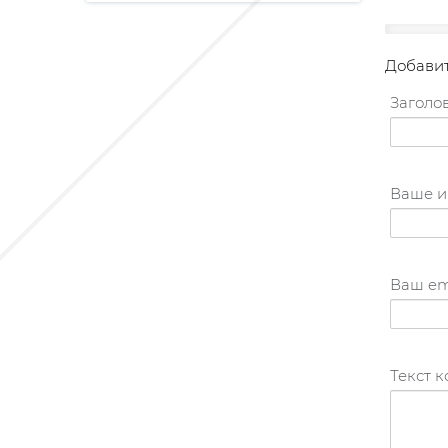
Добави
Заголов
Ваше и
Ваш em
Текст 