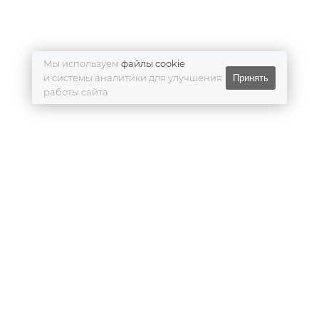
Мы используем
файлы cookie
и системы аналитики для улучшения
Принять
работы сайта
INetGo!
- Готовые сайты
для Вашего Бизнеса!