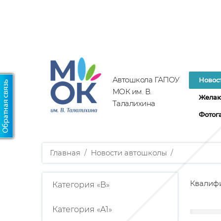
Автошкола ГАПОУ
Новос
МОК им. В.
Желаю
Талалихина
Фотог
Главная
/
Новости автошколы
/
Квалифи
Категория «B»
Категория «А1»