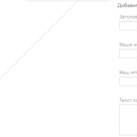
Добави
Заголов
Ваше и
Ваш em
Текст 