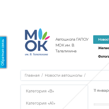
Автошкола ГАПОУ
Новос
МОК им. В.
Желаю
Талалихина
Фотог
Главная
/
Новости автошколы
/
11 янва
Категория «B»
Категория «А1»