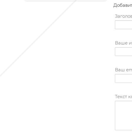
Добави
Заголов
Ваше и
Ваш em
Текст 