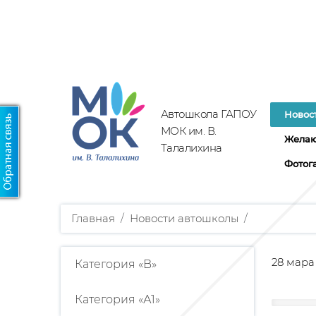
Автошкола ГАПОУ
Новос
МОК им. В.
Желаю
Талалихина
Фотог
Главная
/
Новости автошколы
/
28 мара
Категория «B»
Категория «А1»