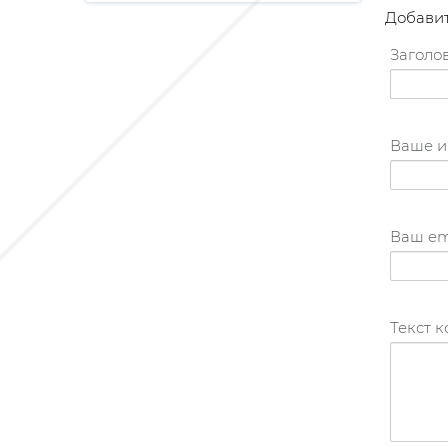
Добави
Заголов
Ваше и
Ваш em
Текст 